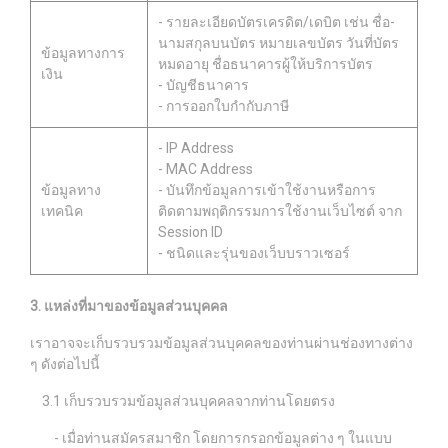
- รายละเอียดบัตรเครดิต/เดบิต เช่น ชื่อ-
นามสกุลบนบัตร หมายเลขบัตร วันที่บัตร
ข้อมูลทางการ
หมดอายุ ชื่อธนาคารผู้ให้บริการบัตร
เงิน
- บัญชีธนาคาร
- การออกใบกำกับภาษี
- IP Address
- MAC Address
ข้อมูลทาง
- บันทึกข้อมูลการเข้าใช้งานหรือการ
เทคนิค
ติดตามพฤติกรรมการใช้งานเว็บไซต์ จาก
Session ID
- ชนิดและรุ่นของเว็บบราวเซอร์
3. แหล่งที่มาของข้อมูลส่วนบุคคล
เราอาจจะเก็บรวบรวมข้อมูลส่วนบุคคลของท่านผ่านช่องทางต่าง
ๆ ดังต่อไปนี้
3.1 เก็บรวบรวมข้อมูลส่วนบุคคลจากท่านโดยตรง
- เมื่อท่านสมัครสมาชิก โดยการกรอกข้อมูลต่าง ๆ ในแบบ