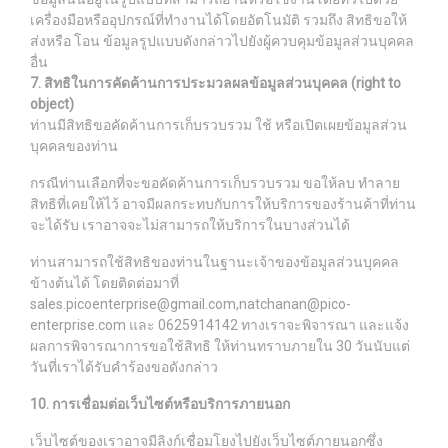
เครื่องมือหรืออุปกรณ์ที่ทำงานได้โดยอัตโนมัติ รวมถึง สิทธิขอให้
ส่งหรือ โอน ข้อมูลรูปแบบดังกล่าวไปยังผู้ควบคุมข้อมูลส่วนบุคคล
อื่น
7. สิทธิในการคัดค้านการประมวลผลข้อมูลส่วนบุคคล (right to
object)
ท่านมีสิทธิขอคัดค้านการเก็บรวบรวม ใช้ หรือเปิดเผยข้อมูลส่วน
บุคคลของท่าน
กรณีท่านเลือกที่จะขอคัดค้านการเก็บรวบรวม ขอให้ลบ ทำลาย
สิทธิที่เคยให้ไว้ อาจมีผลกระทบกับการให้บริการของร้านค้าที่ท่าน
จะได้รับ เราอาจจะไม่สามารถให้บริการในบางส่วนได้
ท่านสามารถใช้สิทธิของท่านในฐานะเจ้าของข้อมูลส่วนบุคคล
ข้างต้นได้ โดยติดต่อมาที่
sales.picoenterprise@gmail.com,natchanan@pico-
enterprise.com และ 0625914142 ทางเราจะพิจารณา และแจ้ง
ผลการพิจารณาการขอใช้สิทธิ ให้ท่านทราบภายใน 30 วันนับแต่
วันที่เราได้รับคำร้องขอดังกล่าว
10. การเชื่อมต่อเว็บไซต์หรือบริการภายนอก
เว็บไซต์ของเราอาจมีลิงก์เชื่อมโยงไปยังเว็บไซต์ภายนอกซึ่ง