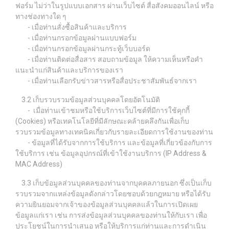
ฟอร์ม ไม่ว่าในรูปแบบเอกสาร ผ่านเว็บไซต์ สื่อสังคมออนไลน์ หรือ
ทางช่องทางใด ๆ
- เมื่อท่านสั่งซื้อสินค้าและบริการ
- เมื่อท่านกรอกข้อมูลผ่านแบบฟอร์ม
- เมื่อท่านกรอกข้อมูลผ่านกระทู้เว็บบอร์ด
- เมื่อท่านติดต่อสื่อสาร สอบถามข้อมูล ให้ความเห็นหรือคำ
แนะนำแก่สินค้าและบริการของเรา
- เมื่อท่านเลือกรับข่าวสารหรือสื่อประชาสัมพันธ์จากเรา
3.2 เก็บรวบรวมข้อมูลส่วนบุคคลโดยอัตโนมัติ
- เมื่อท่านเข้าชมหรือใช้บริการเว็บไซต์ที่มีการใช้คุกกี้
(Cookies) หรือเทคโนโลยีที่มีลักษณะคล้ายคลึงกันเพื่อเก็บ
รวบรวมข้อมูลทางเทคนิคเกี่ยวกับรายละเอียดการใช้งานของท่าน
- ข้อมูลที่ได้รับจากการใช้บริการ และข้อมูลที่เกี่ยวข้องกับการ
ใช้บริการ เช่น ข้อมูลอุปกรณ์ที่เข้าใช้งานบริการ (IP Address &
MAC Address)
3.3 เก็บข้อมูลส่วนบุคคลของท่านจากบุคคลภายนอก ซึ่งเป็นเก็บ
รวบรวมจากแหล่งข้อมูลดังกล่าวโดยชอบด้วยกฎหมาย หรือได้รับ
ความยินยอมจากเจ้าของข้อมูลส่วนบุคคลแล้วในการเปิดเผย
ข้อมูลแก่เรา เช่น การส่งข้อมูลส่วนบุคคลของท่านให้กับเรา เพื่อ
ประโยชน์ในการนำเสนอ หรือให้บริการแก่ท่านและการดำเนิน